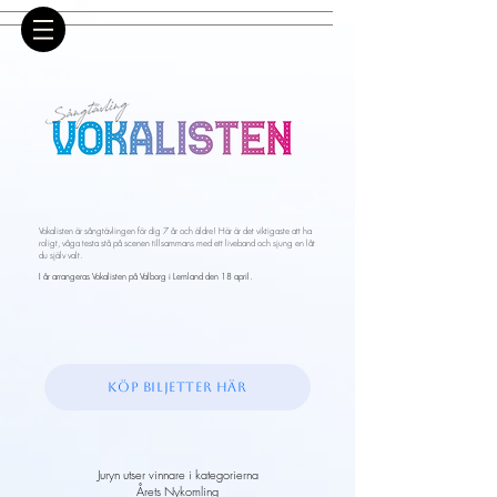
Vokalisten är sångtävlingen för dig 7 år och äldre! Här är det viktigaste att ha
roligt, våga testa stå på scenen tillsammans med ett liveband och sjung en låt
du själv valt.
I år arrangeras Vokalisten på Valborg i Lemland den 18 april.
KÖP BILJETTER HÄR
Juryn utser vinnare i kategorierna
Årets Nykomling