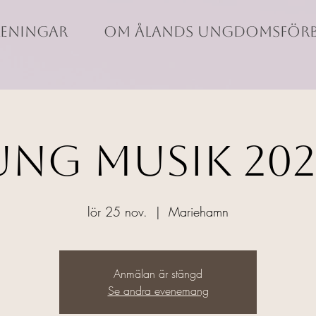
eningar
Om Ålands Ungdomsför
UNG MUSIK 202
lör 25 nov.
  |  
Mariehamn
Anmälan är stängd
Se andra evenemang