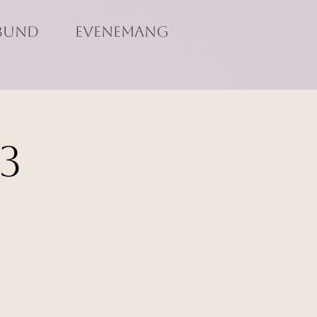
bund
Evenemang
3