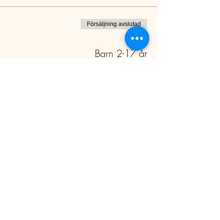
Försäljning avslutad
Biljettyp
Barn 2-17 år
Pris
15,00 €
+0,38 € biljettserviceavgift
KONTAKTA OSS:​
Ålands Ungdomsförbund
Adress: Uppgårdsvägen 6, 22100 Mariehamn
FO-
0276667-5
Tel:
+358 18 15221
Mail:
info@ungdom.ax
Vid förfrågningar gällande ungdomslokal,